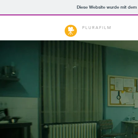
Diese Website wurde mit de
P L U R A F I L M