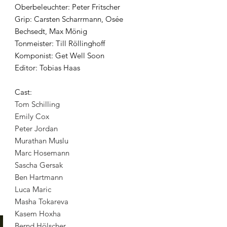
Oberbeleuchter: Peter Fritscher
Grip: Carsten Scharrmann, Osée
Bechsedt, Max Mönig
Tonmeister: Till Röllinghoff
Komponist: Get Well Soon
Editor: Tobias Haas
Cast:
Tom Schilling
Emily Cox
Peter Jordan
Murathan Muslu
Marc Hosemann
Sascha Gersak
Ben Hartmann
Luca Maric
Masha Tokareva
Kasem Hoxha
Bernd Hölscher