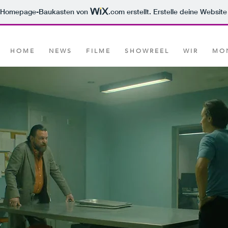
m Homepage-Baukasten von
.com
erstellt. Erstelle deine Websit
H O M E
N E W S
F I L M E
S H O W R E E L
W I R
M O N