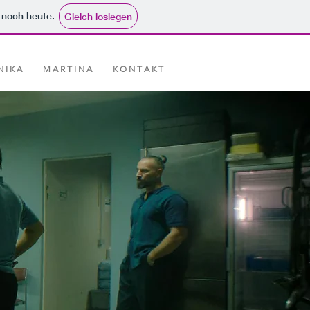
e noch heute.
Gleich loslegen
 I K A
M A R T I N A
K O N T A K T