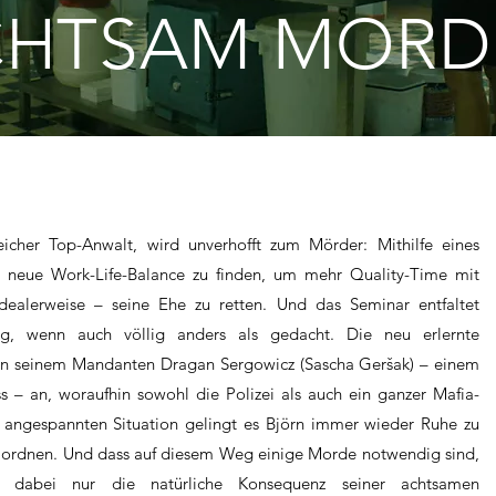
CHTSAM MORD
reicher Top-Anwalt, wird unverhofft zum Mörder: Mithilfe eines
e neue Work-Life-Balance zu finden, um mehr Quality-Time mit
dealerweise – seine Ehe zu retten. Und das Seminar entfaltet
ng, wenn auch völlig anders als gedacht. Die neu erlernte
 an seinem Mandanten Dragan Sergowicz (Sascha Geršak) – einem
ss – an, woraufhin sowohl die Polizei als auch ein ganzer Mafia-
r angespannten Situation gelingt es Björn immer wieder Ruhe zu
u ordnen. Und dass auf diesem Weg einige Morde notwendig sind,
 dabei nur die natürliche Konsequenz seiner achtsamen